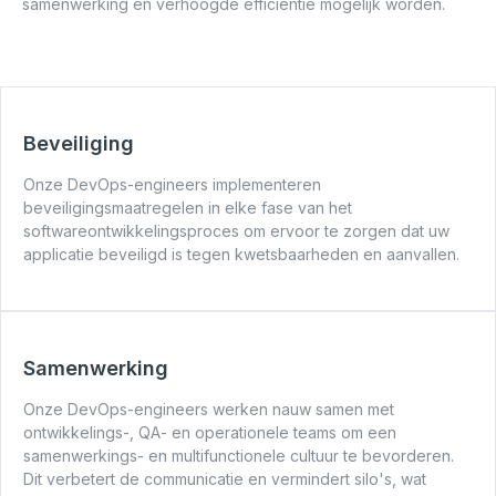
samenwerking en verhoogde efficiëntie mogelijk worden.
bezoeker en daardoor waardevoller voor uitgevers
en externe adverteerders.
Alles ontkennen
Accepteer geselecteerd
Beveiliging
Onze DevOps-engineers implementeren
beveiligingsmaatregelen in elke fase van het
softwareontwikkelingsproces om ervoor te zorgen dat uw
applicatie beveiligd is tegen kwetsbaarheden en aanvallen.
Samenwerking
Onze DevOps-engineers werken nauw samen met
ontwikkelings-, QA- en operationele teams om een ​​
samenwerkings- en multifunctionele cultuur te bevorderen.
Dit verbetert de communicatie en vermindert silo's, wat